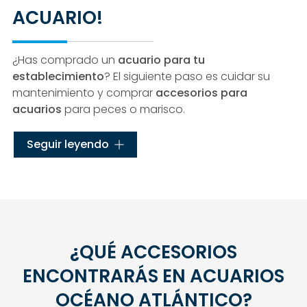
ACUARIO!
¿Has comprado un
acuario para tu
establecimiento
? El siguiente paso es cuidar su
mantenimiento y comprar
accesorios para
acuarios
para peces o marisco.
En
Acuarios Océano Atlántico
disponemos de
Seguir leyendo
productos y accesorios para
personalizar tu
acuario
: filtro para acuarios, calentador de acuario,
bomba de acuario... Si tienes alguna duda, no
dudes en ponerte en
contacto
con nuestros
profesionales. ¡Te ayudaremos!
¿QUÉ ACCESORIOS
ENCONTRARÁS EN ACUARIOS
OCÉANO ATLÁNTICO?