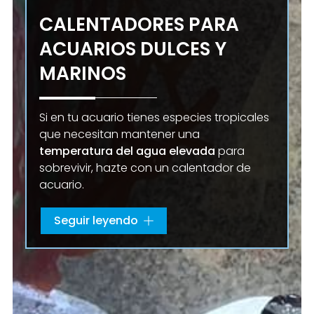
CALENTADORES PARA
ACUARIOS DULCES Y
MARINOS
Si en tu acuario tienes especies tropicales
que necesitan mantener una
temperatura del agua
elevada
para
sobrevivir, hazte con un calentador de
acuario.
Si quieres
comprar un calentador de
Seguir leyendo
acuario
, elígenos. Además, si tienes
cualquier duda sobre la
temperatura
ideal
para una especie determinada o
quieres saber cómo colocar el calentador
en el acuario, no dudes en consultarnos.