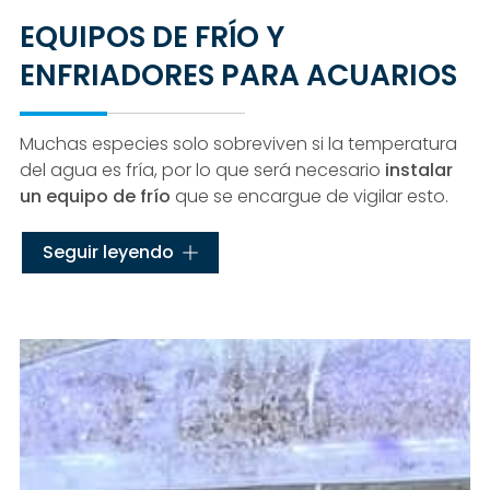
EQUIPOS DE FRÍO Y
ENFRIADORES PARA ACUARIOS
Muchas especies solo sobreviven si la temperatura
del agua es fría, por lo que será necesario
instalar
un equipo de frío
que se encargue de vigilar esto.
En Acuarios Océano Atlántico disponemos de un
Seguir leyendo
servicio de venta de
equipos de frío a distancia
para acuarios y viveros
,
mediante los que
conseguimos enfriar el agua de cualquier acuario.
También comercializamos
enfriadores para
acuarios dulces y marinos
. Son una buena opción
para mantener tus peces en buen estado de salud,
al mismo tiempo que ayudan a mantener el agua a
una temperatura óptima.