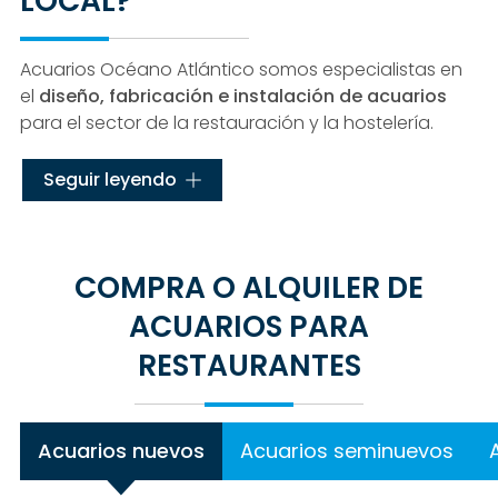
LOCAL?
Acuarios Océano Atlántico somos especialistas en
el
diseño, fabricación e instalación de acuarios
para el sector de la restauración y la hostelería.
Contamos con
amplia experiencia
y te
Seguir leyendo
asesoramos para que encuentres el mejor acuario
para tu restaurante, respetando la decoración y
atrayendo al cliente hacia el expositor de marisco.
Nuestros acuarios de pared son resistentes a los
COMPRA O ALQUILER DE
impactos y disponen de las últimas innovaciones,
ACUARIOS PARA
entre las que destaca el
sistema de bajada de
RESTAURANTES
marea
para su limpieza y que cuentan con
4
bombas
.
Acuarios nuevos
Acuarios seminuevos