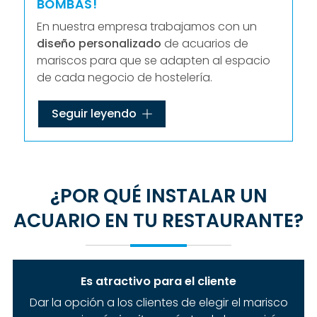
BOMBAS!
En nuestra empresa trabajamos con un
diseño personalizado
de acuarios de
mariscos para que se adapten al espacio
de cada negocio de hostelería.
Somos expertos en
fabricar acuarios a
Seguir leyendo
medida
, pues hacemos tu expositor de
marisco de pequeño, mediano y gran
tamaño. También fabricamos los acuarios
para marisco vivo en una
gran variedad de
¿POR QUÉ INSTALAR UN
formas
: curvos, cilíndricos, rectangulares,
ondulados... para adaptarnos a los gustos
ACUARIO EN TU RESTAURANTE?
del cliente.
Si quieres contar en tu local con
el mejor
expositor de marisco
, te ayudamos a
Es atractivo para el cliente
crear un acuario único y personal, según
Dar la opción a los clientes de elegir el marisco
las necesidades y el espacio disponible de