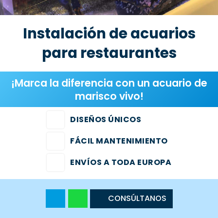
CONTACTO
Instalación de acuarios
670 015 120
Whatsapp
para restaurantes
Facebook
Instagram
¡Marca la diferencia con un acuario de
marisco vivo!
DISEÑOS ÚNICOS
FÁCIL MANTENIMIENTO
ENVÍOS A TODA EUROPA
CONSÚLTANOS