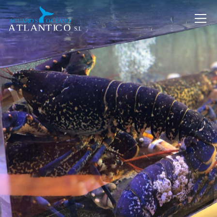
INICIO
ACUARIOS
DE MARISCO
EXPOSITORES DE
PEZ Y MARISCO
CETÁREAS
Y DEPURADORAS
ACCESORIOS
PARA ACUARIOS
NOTICIAS