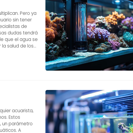
iplican. Pero ya
uario sin tener
cialistas de
sas dudas tendrá
de que el agua se
la salud de los
tros interno o
uier acuarista,
os. Estos
a, un parámetro
uáticos. A