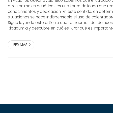
En Acuarios Océano Atlántico sabemos que el cuidado 
otros animales acuáticos es una tarea delicada que re
conocimientos y dedicación. En este sentido, en deter
situaciones se hace indispensable el uso de calentador
Sigue leyendo este artículo que te traemos desde nue
Ribadumia y descubre en cuáles. ¿Por qué es important
en un acuario? La temperatura del agua es un factor f
bienestar de los peces y o...
LEER MÁS