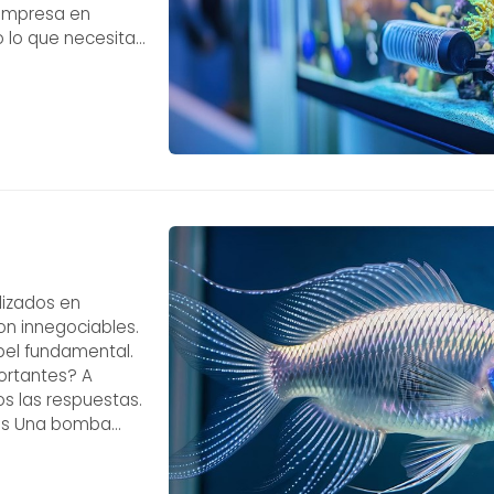
 empresa en
 lo que necesitas
rincipales de los
lizados en
son innegociables.
el fundamental.
ortantes? A
s las respuestas.
tes Una bomba
ara eliminar el