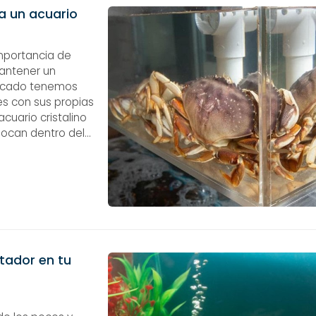
ra un acuario
mportancia de
mantener un
ercado tenemos
nes con sus propias
 acuario cristalino
olocan dentro del
e los hace ...
tador en tu