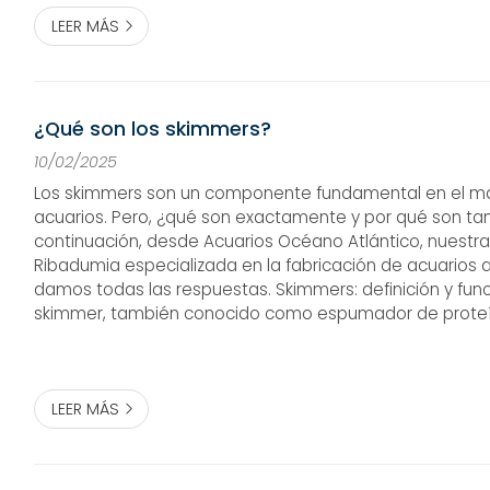
LEER MÁS
¿Qué son los skimmers?
10/02/2025
Los skimmers son un componente fundamental en el m
acuarios. Pero, ¿qué son exactamente y por qué son ta
continuación, desde Acuarios Océano Atlántico, nuest
Ribadumia especializada en la fabricación de acuarios 
damos todas las respuestas. Skimmers: definición y fu
skimmer, también conocido como espumador de proteí
de filtración mecánica que elimina las impurezas orgáni
el agua del acuario....
LEER MÁS