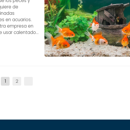
de los peces y
quiere de
minadas
es en acuarios.
stra empresa en
e usar calentador
undamental para el
1
2