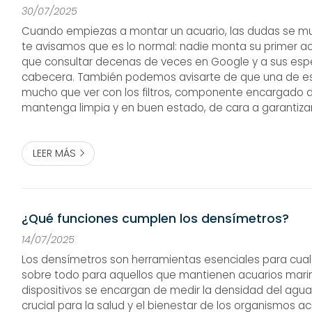
30/07/2025
Cuando empiezas a montar un acuario, las dudas se mult
te avisamos que es lo normal: nadie monta su primer ac
que consultar decenas de veces en Google y a sus espe
cabecera. También podemos avisarte de que una de e
mucho que ver con los filtros, componente encargado 
mantenga limpia y en buen estado, de cara a garantizar 
peces. Respecto a este asunto, un tema importante: ¿fil
externos? ¡Lo i...
LEER MÁS
¿Qué funciones cumplen los densímetros?
14/07/2025
Los densímetros son herramientas esenciales para cualq
sobre todo para aquellos que mantienen acuarios marin
dispositivos se encargan de medir la densidad del agu
crucial para la salud y el bienestar de los organismos ac