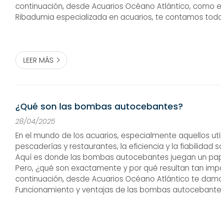
continuación, desde Acuarios Océano Atlántico, como
Ribadumia especializada en acuarios, te contamos todo
saber sobre los densímetros. ¡Sigue leyendo! Funciones p
densímetros para acu...
LEER MÁS
¿Qué son las bombas autocebantes?
28/04/2025
En el mundo de los acuarios, especialmente aquellos uti
pescaderías y restaurantes, la eficiencia y la fiabilidad 
Aquí es donde las bombas autocebantes juegan un pap
Pero, ¿qué son exactamente y por qué resultan tan imp
continuación, desde Acuarios Océano Atlántico te damo
Funcionamiento y ventajas de las bombas autoceban
autocebante es un tipo de bomba centrífuga diseñada p
aire de las tuberías...