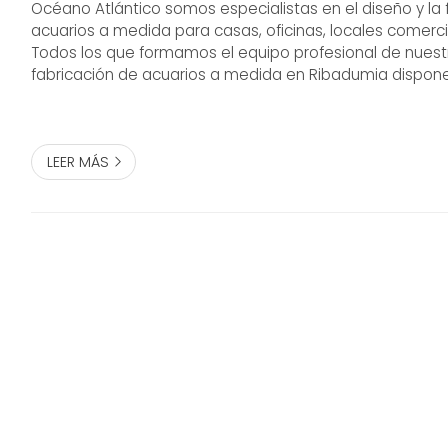
Océano Atlántico somos especialistas en el diseño y la 
acuarios a medida para casas, oficinas, locales comerci
Todos los que formamos el equipo profesional de nues
fabricación de acuarios a medida en Ribadumia dispo
amplia experiencia en el sector y, gracias a la vocación
trabajo, nos mantenemos e...
LEER MÁS