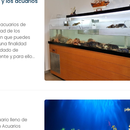
 y los acuarios
s acuarios de
dad de los
ión que puedes
una finalidad
idado de
ente y para ello
ser mucho más
ario lleno de
n Acuarios