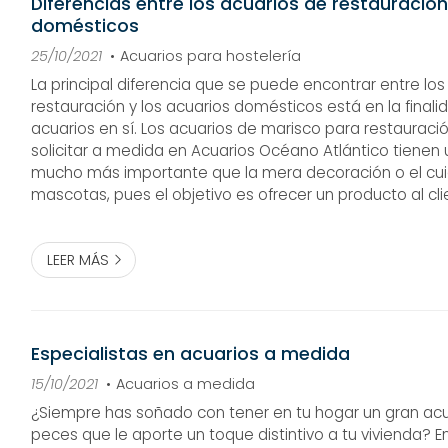
Diferencias entre los acuarios de restauración
domésticos
25/10/2021
Acuarios para hostelería
La principal diferencia que se puede encontrar entre lo
restauración y los acuarios domésticos está en la finali
acuarios en sí. Los acuarios de marisco para restaurac
solicitar a medida en Acuarios Océano Atlántico tienen 
mucho más importante que la mera decoración o el cu
mascotas, pues el objetivo es ofrecer un producto al cli
las condiciones de vida en el interior del agua deben 
importantes y meticulosas...
LEER MÁS
Especialistas en acuarios a medida
15/10/2021
Acuarios a medida
¿Siempre has soñado con tener en tu hogar un gran acu
peces que le aporte un toque distintivo a tu vivienda? E