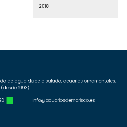
2018
dida de agua dulce o salada, acuarios ornamentales.
 (desde 1993).
20
info@acuariosdemarisco.es