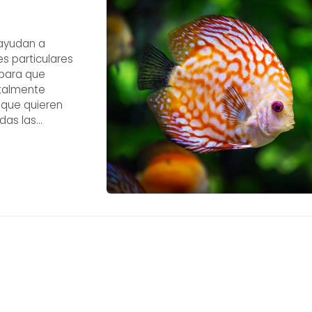
 ayudan a
es particulares
 para que
otalmente
 que quieren
das las
e tipo de