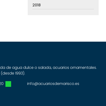
2018
dida de agua dulce o salada, acuarios ornamentales.
 (desde 1993).
20
info@acuariosdemarisco.es