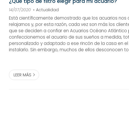
¿Qué tipo de filtro elegir para mi acuario?
14/07/2020
Actualidad
Está científicamente demostrado que los acuarios nos
relajarnos y, por esta razón, cada vez son más los client
que se deciden a confiar en Acuarios Océano Atlántico
confeccionemos el acuario de sus sueños a medida, t
personalizado y adaptado a ese rincón de la casa en el
instalarlo. Sin embargo, muchos de ellos desconocen to
particularidades y el equipamiento que deben llevar est
instalaciones, entre ellas, accesorios como lo...
LEER MÁS