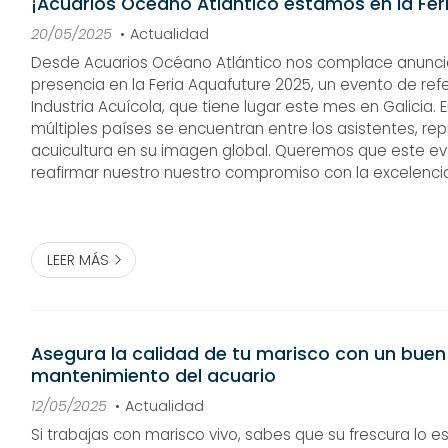
¡Acuarios Océano Atlántico estamos en la Fer
20/05/2025
Actualidad
Desde Acuarios Océano Atlántico nos complace anunci
presencia en la Feria Aquafuture 2025, un evento de ref
Industria Acuícola, que tiene lugar este mes en Galicia
múltiples países se encuentran entre los asistentes, re
acuicultura en su imagen global. Queremos que este ev
reafirmar nuestro nuestro compromiso con la excelenci
mantenimiento de marisco. Un compromiso con la innovación en
Aquafuture 2025 Aquaf...
LEER MÁS
Asegura la calidad de tu marisco con un buen
mantenimiento del acuario
12/05/2025
Actualidad
Si trabajas con marisco vivo, sabes que su frescura lo e