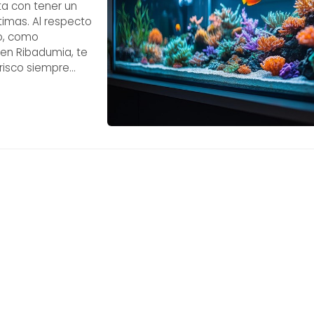
ta con tener un
timas. Al respecto
co, como
 en Ribadumia, te
risco siempre
 en este artículo!