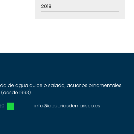
2018
dida de agua dulce o salada, acuarios ornamentales.
 (desde 1993).
20
info@acuariosdemarisco.es