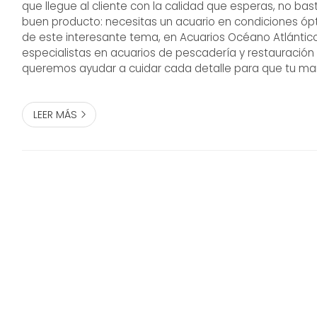
que llegue al cliente con la calidad que esperas, no bas
buen producto: necesitas un acuario en condiciones óp
de este interesante tema, en Acuarios Océano Atlánti
especialistas en acuarios de pescadería y restauración
queremos ayudar a cuidar cada detalle para que tu ma
hable bien de ti. ¡Toma buena nota de lo que explicamos
Un acuar...
LEER MÁS