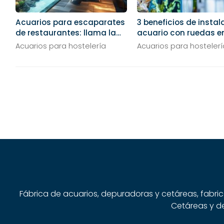
Acuarios para escaparates
3 beneficios de instal
de restaurantes: llama la
acuario con ruedas e
atención de la calle
restaurante
Acuarios para hostelería
Acuarios para hostelerí
Fábrica de acuarios, depuradoras y cetáreas, fabri
Cetáreas y de