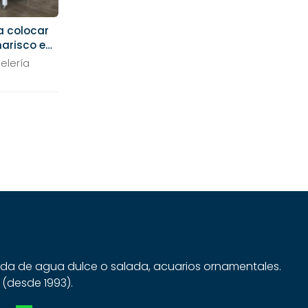
a colocar
marisco en
elería
dida de agua dulce o salada, acuarios ornamentales.
 (desde 1993).