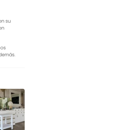
on su
on
los
 demás.