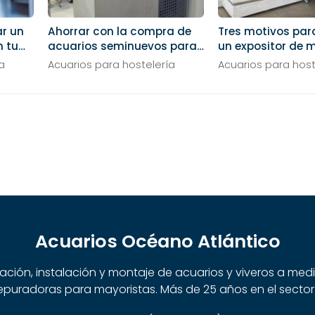
ar un
Ahorrar con la compra de
Tres motivos par
n tu
acuarios seminuevos para
un expositor de 
tu restaurante
tu negocio
a
Acuarios para hostelería
Acuarios para host
Acuarios Océano Atlántico
cación, instalación y montaje de acuarios y viveros a me
puradoras para mayoristas. Más de 25 años en el sector