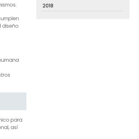
mismos.
2018
umplen
l diseño
a humana
,
stros
nico para
nal, así