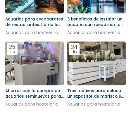
Acuarios para escaparates
3 beneficios de instalar un
de restaurantes: llama la
acuario con ruedas en tu
atención de la calle
restaurante
Acuarios para hostelería
Acuarios para hostelería
25
24
feb
dic
Ahorrar con la compra de
Tres motivos para colocar
acuarios seminuevos para
un expositor de marisco en
tu restaurante
tu negocio
Acuarios para hostelería
Acuarios para hostelería