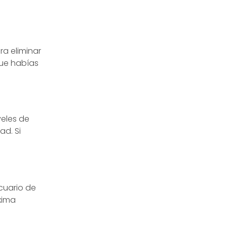
a eliminar
que habías
veles de
ad. Si
cuario de
xima