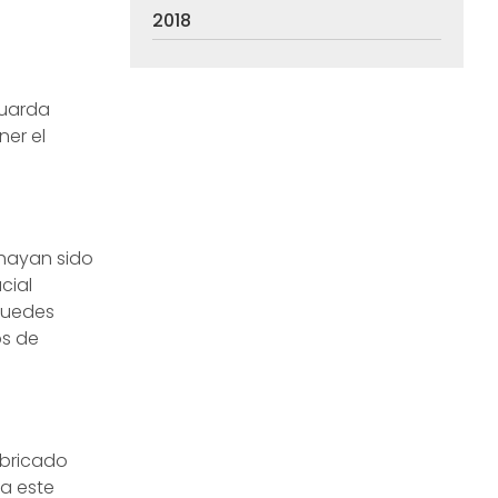
2018
Guarda
ner el
 hayan sido
cial
 puedes
os de
abricado
a este