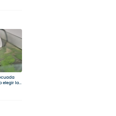
decuada
 elegir la
ara cada