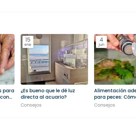
15
4
ene
jun
s para
¿Es bueno que le dé luz
Alimentación a
 con
directa al acuario?
para peces: Cómo
dieta correcta p
Consejos
Consejos
co
especie