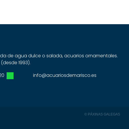
dida de agua dulce o salada, acuarios ornamentales.
 (desde 1993).
20
info@acuariosdemarisco.es
© PÁXINAS GALEGAS