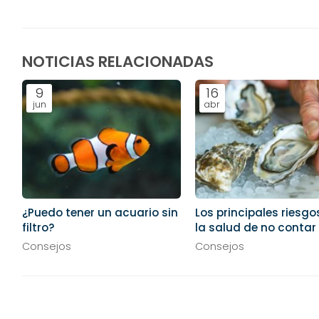
NOTICIAS RELACIONADAS
9
16
jun
abr
¿Puedo tener un acuario sin
Los principales riesgo
filtro?
la salud de no contar
un buen sistema de
Consejos
Consejos
depuración de maris