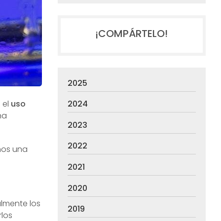
¡COMPÁRTELO!
2025
 el
uso
2024
na
2023
2022
mos una
2021
2020
lmente los
2019
rlos