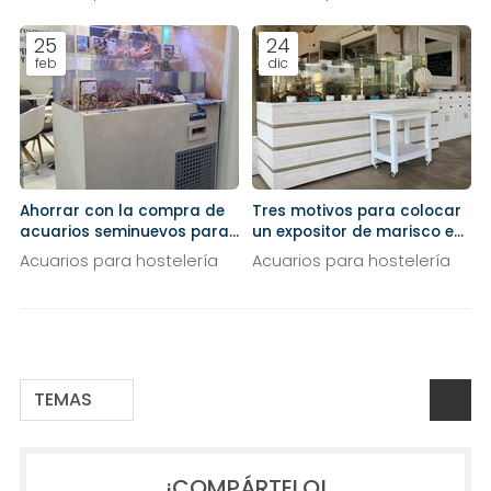
25
24
feb
dic
Ahorrar con la compra de
Tres motivos para colocar
acuarios seminuevos para
un expositor de marisco en
tu restaurante
tu negocio
Acuarios para hostelería
Acuarios para hostelería
TEMAS
¡COMPÁRTELO!