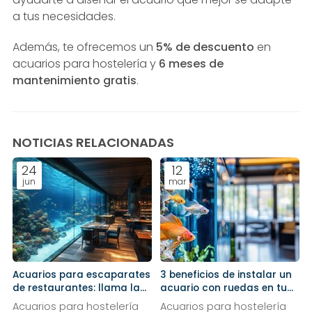
a tus necesidades.
Además, te ofrecemos un
5% de descuento
en
acuarios para hostelería y
6 meses de
mantenimiento gratis
.
NOTICIAS RELACIONADAS
24
12
jun
mar
Acuarios para escaparates
3 beneficios de instalar un
de restaurantes: llama la
acuario con ruedas en tu
atención de la calle
restaurante
Acuarios para hostelería
Acuarios para hostelería