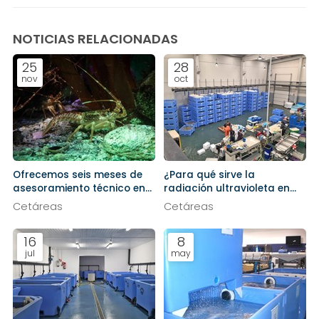
NOTICIAS RELACIONADAS
25
28
nov
oct
Ofrecemos seis meses de
¿Para qué sirve la
asesoramiento técnico en
radiación ultravioleta en
nuevos proyectos de
una cetárea?
Cetáreas
Cetáreas
cetárea
16
8
jul
may