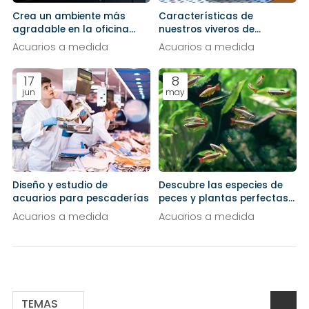
Crea un ambiente más
Características de
agradable en la oficina
nuestros viveros de
instalando un acuario
marisco
Acuarios a medida
Acuarios a medida
17
8
jun
may
Diseño y estudio de
Descubre las especies de
acuarios para pescaderías
peces y plantas perfectas
para acuarios de agua fría
Acuarios a medida
Acuarios a medida
TEMAS