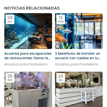
NOTICIAS RELACIONADAS
24
12
jun
mar
Acuarios para escaparates
3 beneficios de instalar un
de restaurantes: llama la
acuario con ruedas en tu
atención de la calle
restaurante
Acuarios para hostelería
Acuarios para hostelería
25
24
feb
dic