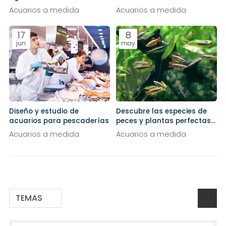
instalando un acuario
marisco
Acuarios a medida
Acuarios a medida
17
8
jun
may
Diseño y estudio de
Descubre las especies de
acuarios para pescaderías
peces y plantas perfectas
para acuarios de agua fría
Acuarios a medida
Acuarios a medida
TEMAS