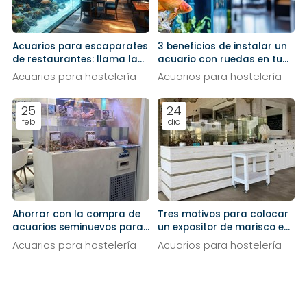
Acuarios para escaparates
3 beneficios de instalar un
de restaurantes: llama la
acuario con ruedas en tu
atención de la calle
restaurante
Acuarios para hostelería
Acuarios para hostelería
25
24
feb
dic
Ahorrar con la compra de
Tres motivos para colocar
acuarios seminuevos para
un expositor de marisco en
tu restaurante
tu negocio
Acuarios para hostelería
Acuarios para hostelería