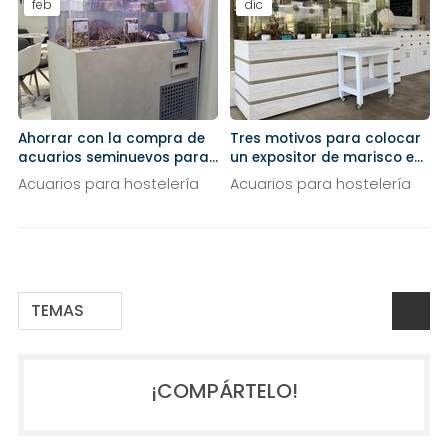
feb
dic
Ahorrar con la compra de
Tres motivos para colocar
acuarios seminuevos para
un expositor de marisco en
tu restaurante
tu negocio
Acuarios para hostelería
Acuarios para hostelería
TEMAS
¡COMPÁRTELO!