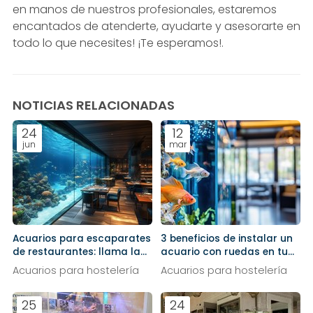
en manos de nuestros profesionales, estaremos
encantados de atenderte, ayudarte y asesorarte en
todo lo que necesites! ¡Te esperamos!.
NOTICIAS RELACIONADAS
24
12
jun
mar
Acuarios para escaparates
3 beneficios de instalar un
de restaurantes: llama la
acuario con ruedas en tu
atención de la calle
restaurante
Acuarios para hostelería
Acuarios para hostelería
25
24