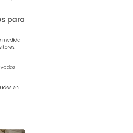
os para
 a medida
itores,
levados
dudes en