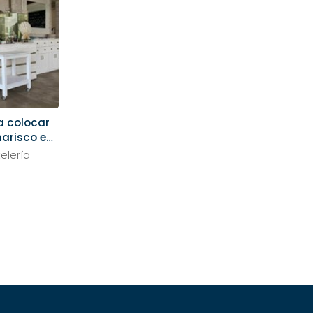
a colocar
marisco en
elería