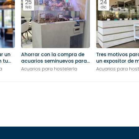
25
24
feb
dic
ar un
Ahorrar con la compra de
Tres motivos par
n tu
acuarios seminuevos para
un expositor de 
tu restaurante
tu negocio
a
Acuarios para hostelería
Acuarios para host