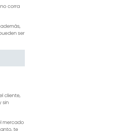
 no corra
y además,
 pueden ser
 cliente,
 sin
el mercado
tanto, te