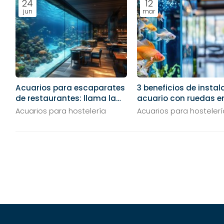
24
12
jun
mar
Acuarios para escaparates
3 beneficios de instal
de restaurantes: llama la
acuario con ruedas e
atención de la calle
restaurante
Acuarios para hostelería
Acuarios para hostelerí