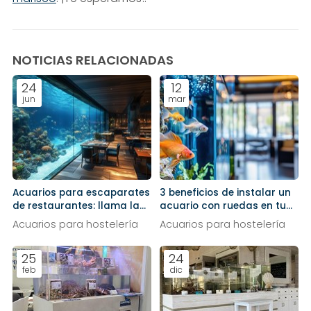
NOTICIAS RELACIONADAS
24
12
jun
mar
Acuarios para escaparates
3 beneficios de instalar un
de restaurantes: llama la
acuario con ruedas en tu
atención de la calle
restaurante
Acuarios para hostelería
Acuarios para hostelería
25
24
feb
dic