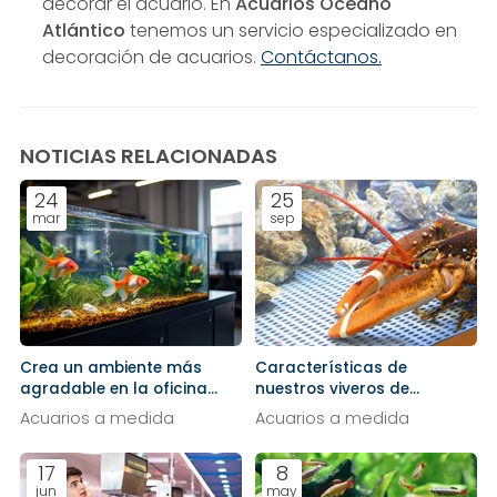
decorar el acuario. En
Acuarios Océano
Atlántico
tenemos un servicio especializado en
decoración de acuarios.
Contáctanos.
NOTICIAS RELACIONADAS
24
25
mar
sep
Crea un ambiente más
Características de
agradable en la oficina
nuestros viveros de
instalando un acuario
marisco
Acuarios a medida
Acuarios a medida
17
8
jun
may