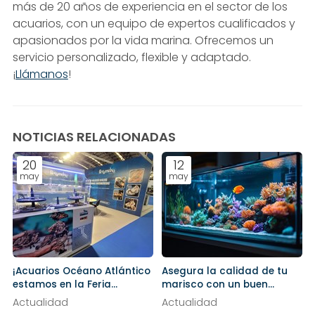
más de 20 años de experiencia en el sector de los
acuarios, con un equipo de expertos cualificados y
apasionados por la vida marina. Ofrecemos un
servicio personalizado, flexible y adaptado.
¡
Llámanos
!
NOTICIAS RELACIONADAS
20
12
may
may
¡Acuarios Océano Atlántico
Asegura la calidad de tu
estamos en la Feria
marisco con un buen
Aquafuture!
mantenimiento del acuario
Actualidad
Actualidad