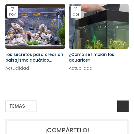
7
11
nov
abr
Los secretos para crear un
¿Cómo se limpian los
paisajismo acuático
acuarios?
espectacular en tu acuario
Actualidad
Actualidad
de agua dulce
TEMAS
¡COMPÁRTELO!