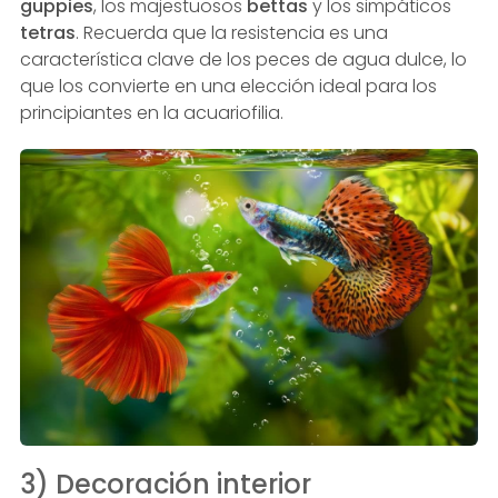
guppies
, los majestuosos
bettas
y los simpáticos
tetras
. Recuerda que la resistencia es una
característica clave de los peces de agua dulce, lo
que los convierte en una elección ideal para los
principiantes en la acuariofilia.
3) Decoración interior