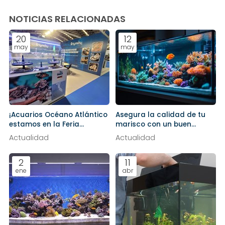
NOTICIAS RELACIONADAS
20
12
may
may
¡Acuarios Océano Atlántico
Asegura la calidad de tu
estamos en la Feria
marisco con un buen
Aquafuture!
mantenimiento del acuario
Actualidad
Actualidad
2
11
ene
abr