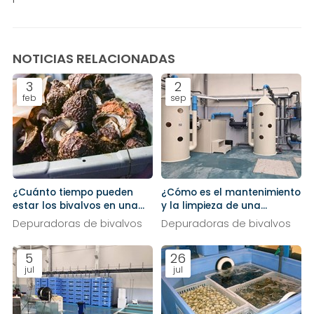
NOTICIAS RELACIONADAS
3
2
feb
sep
¿Cuánto tiempo pueden
¿Cómo es el mantenimiento
estar los bivalvos en una
y la limpieza de una
depuradora?
depuradora de marisco?
Depuradoras de bivalvos
Depuradoras de bivalvos
5
26
jul
jul