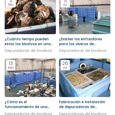
3
5
feb
jul
¿Cuánto tiempo pueden
¿Existen los enfriadores
estar los bivalvos en una
para los viveros de
depuradora?
marisco?
Depuradoras de bivalvos
Depuradoras de bivalvos
13
26
sep
jul
¿Cómo es el
Fabricación e instalación
funcionamiento de una
de depuradoras de
depuradora de marisco?
marisco a medida
Depuradoras de bivalvos
Depuradoras de bivalvos